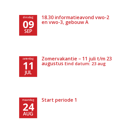
18.30 informatieavond vwo-2
dinsdag
09
en vwo-3, gebouw A
SEP
Zomervakantie – 11 juli t/m 23
zaterdag
11
augustus
Eind datum: 23 aug
JUL
Start periode 1
maandag
24
AUG