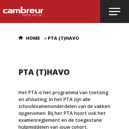
Voer je zoekopdracht in en druk op
HOME
»
PTA (T)HAVO
enter.
PTA (T)HAVO
Het PTA is het programma van toetsing
en afsluiting. In het PTA zijn alle
schoolexamenonderdelen van de vakken
opgenomen. Bij het PTA hoort ook het
examenreglement en de toegestane
hulpmiddelen van jouw cohort.