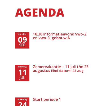
AGENDA
18.30 informatieavond vwo-2
dinsdag
09
en vwo-3, gebouw A
SEP
Zomervakantie – 11 juli t/m 23
zaterdag
11
augustus
Eind datum: 23 aug
JUL
Start periode 1
maandag
24