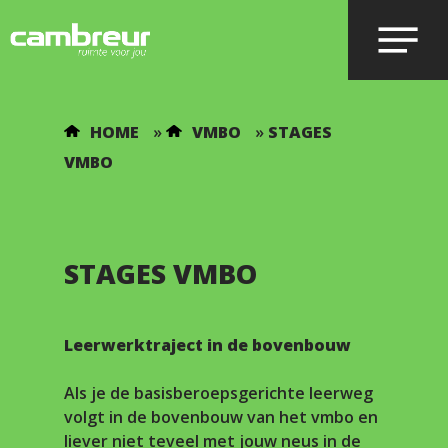
Voer je zoekopdracht in en druk op
HOME
»
VMBO
»
STAGES
enter.
VMBO
STAGES VMBO
Leerwerktraject in de bovenbouw
Als je de basisberoepsgerichte leerweg
volgt in de bovenbouw van het vmbo en
liever niet teveel met jouw neus in de