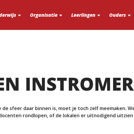
derwijs
Organisatie
Leerlingen
Ouders
 EN INSTROMER
e de sfeer daar binnen is, moet je toch zelf meemaken. W
e docenten rondlopen, of de lokalen er uitnodigend uitzien