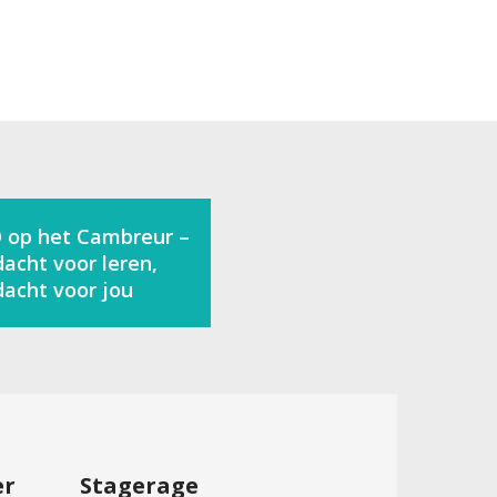
 op het Cambreur –
acht voor leren,
acht voor jou
er
Stagerage