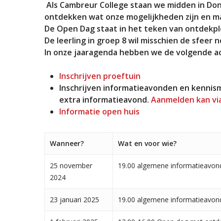
A
ls Cambreur College staan we midden in Do
ontdekken wat onze mogelijkheden zijn en ma
De Open Dag staat in het teken van ontdekpl
De leerling in groep 8 wil misschien de sfe
In onze jaaragenda hebben we de volgende a
Inschrijven proeftuin
Inschrijven informatieavonden en kennism
Voer je zoekopdracht in en druk op ente
extra informatieavond.
Aanmelden kan via
Informatie open huis
Wanneer?
Wat en voor wie?
25 november
19.00 algemene informatieavond 
2024
23 januari 2025
19.00 algemene informatieavond 