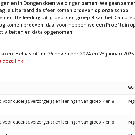
ngen en in Dongen doen we dingen samen. We gaan samen
g je uiteraard de sfeer komen proeven op onze school.
einen. De leerling uit groep 7 en groep 8 kan het Cambr
er nog komen proeven, daarvoor hebben we een Proeftuin 
ctiviteiten en data opgenomen.
aken: Helaas zitten 25 november 2024 en 23 januari 2025 
r.
 deze link
.
Wa
voor ouder(s)/verzorger(s) en leerlingen van groep 7 en 8
Mgr
voor ouder(s)/verzorger(s) en leerlingen van groep 7 en 8
Mgr