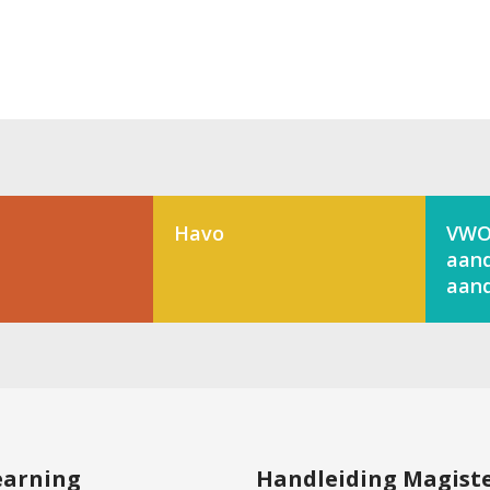
Havo
VWO
aand
aand
learning
Handleiding Magist