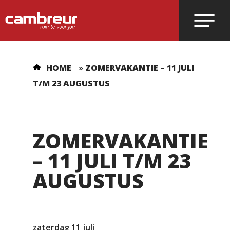
Voer je zoekopdracht in en druk op
HOME
»
ZOMERVAKANTIE – 11 JULI
enter.
T/M 23 AUGUSTUS
ZOMERVAKANTIE
– 11 JULI T/M 23
AUGUSTUS
zaterdag 11 juli