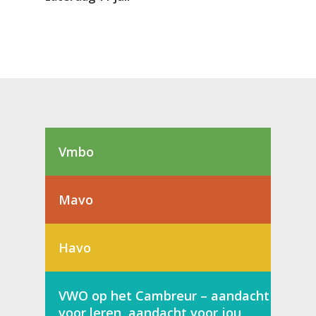
Vmbo
Mavo
Havo
VWO op het Cambreur – aandacht
voor leren, aandacht voor jou