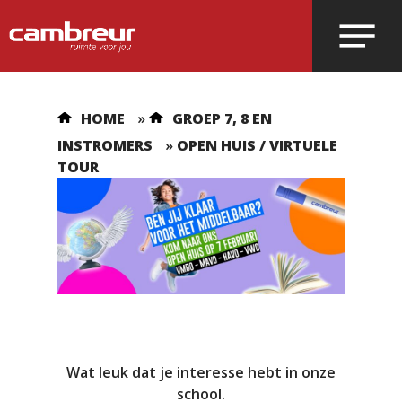
Voer je zoekopdracht in en druk op
HOME
»
GROEP 7, 8 EN
enter.
INSTROMERS
»
OPEN HUIS / VIRTUELE
TOUR
Wat leuk dat je interesse hebt in onze
school.