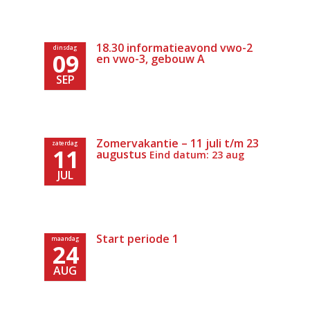
18.30 informatieavond vwo-2
dinsdag
09
en vwo-3, gebouw A
SEP
Zomervakantie – 11 juli t/m 23
zaterdag
11
augustus
Eind datum: 23 aug
JUL
Start periode 1
maandag
24
AUG