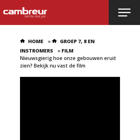
Voer je zoekopdracht in en druk op
HOME
»
GROEP 7, 8 EN
enter.
INSTROMERS
»
FILM
Nieuwsgierig hoe onze gebouwen eruit
zien? Bekijk nu vast de film