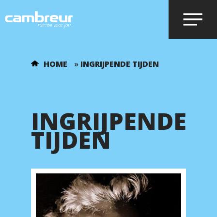
Voer je zoekopdracht in en druk op
HOME
»
INGRIJPENDE TIJDEN
enter.
INGRIJPENDE
TIJDEN