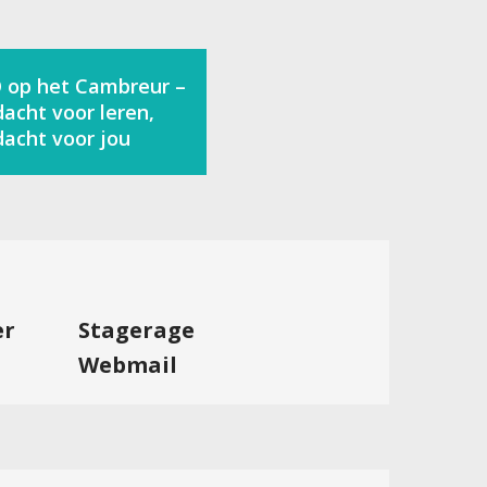
 op het Cambreur –
acht voor leren,
acht voor jou
er
Stagerage
Webmail