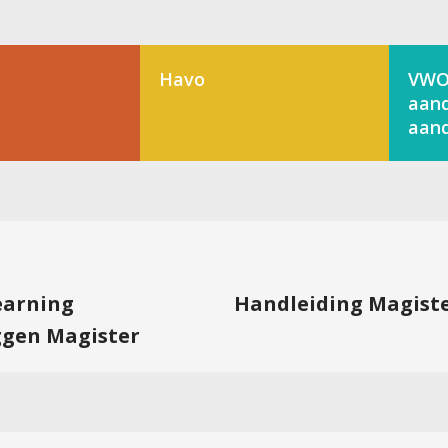
Havo
VWO
aand
aand
learning
Handleiding Magist
ggen Magister