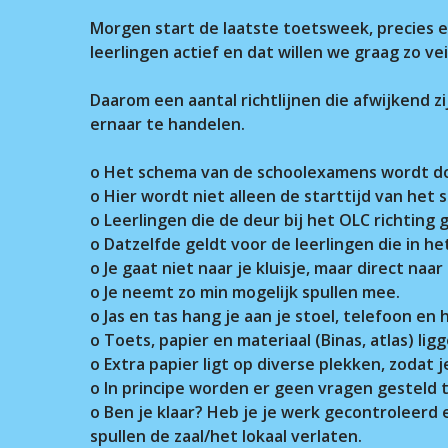
Morgen start de laatste toetsweek, precies e
leerlingen actief en dat willen we graag zo ve
Voer je zoekopdracht in en druk op ente
Daarom een aantal richtlijnen die afwijkend 
ernaar te handelen.
o Het schema van de schoolexamens wordt doo
o Hier wordt niet alleen de starttijd van he
o Leerlingen die de deur bij het OLC richting
o Datzelfde geldt voor de leerlingen die in 
o Je gaat niet naar je kluisje, maar direct na
o Je neemt zo min mogelijk spullen mee.
o Jas en tas hang je aan je stoel, telefoon en
o Toets, papier en materiaal (Binas, atlas) lig
o Extra papier ligt op diverse plekken, zodat 
o In principe worden er geen vragen gesteld t
o Ben je klaar? Heb je je werk gecontroleerd
spullen de zaal/het lokaal verlaten.