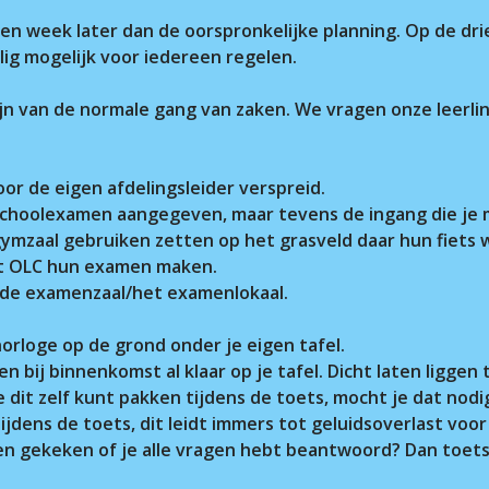
en week later dan de oorspronkelijke planning. Op de dr
ilig mogelijk voor iedereen regelen.
r.
zijn van de normale gang van zaken. We vragen onze leerl
r de eigen afdelingsleider verspreid.
t schoolexamen aangegeven, maar tevens de ingang die je
 gymzaal gebruiken zetten op het grasveld daar hun fiets 
het OLC hun examen maken.
ar de examenzaal/het examenlokaal.
 horloge op de grond onder je eigen tafel.
gen bij binnenkomst al klaar op je tafel. Dicht laten ligge
je dit zelf kunt pakken tijdens de toets, mocht je dat nod
ijdens de toets, dit leidt immers tot geluidsoverlast voo
 en gekeken of je alle vragen hebt beantwoord? Dan toets