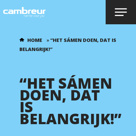
Voer je zoekopdracht in en druk op
HOME
»
“HET SÁMEN DOEN, DAT IS
enter.
BELANGRIJK!”
“HET SÁMEN
DOEN, DAT
IS
BELANGRIJK!”