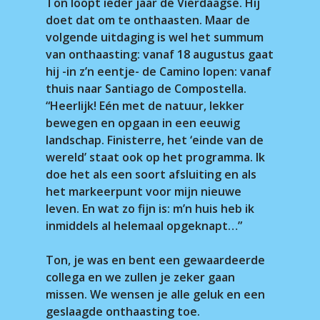
Ton loopt ieder jaar de Vierdaagse. Hij
doet dat om te onthaasten. Maar de
volgende uitdaging is wel het summum
van onthaasting: vanaf 18 augustus gaat
hij -in z’n eentje- de Camino lopen: vanaf
thuis naar Santiago de Compostella.
“Heerlijk! Eén met de natuur, lekker
bewegen en opgaan in een eeuwig
landschap. Finisterre, het ‘einde van de
wereld’ staat ook op het programma. Ik
doe het als een soort afsluiting en als
het markeerpunt voor mijn nieuwe
leven. En wat zo fijn is: m’n huis heb ik
inmiddels al helemaal opgeknapt…”
Ton, je was en bent een gewaardeerde
collega en we zullen je zeker gaan
missen. We wensen je alle geluk en een
geslaagde onthaasting toe.