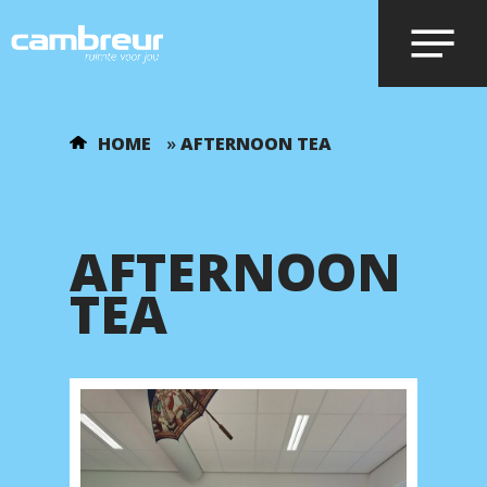
Voer je zoekopdracht in en druk op
HOME
»
AFTERNOON TEA
enter.
AFTERNOON
TEA