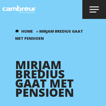
Voer je zoekopdracht in en druk op
HOME
»
MIRJAM BREDIUS GAAT
enter.
MET PENSIOEN
MIRJAM
BREDIUS
GAAT MET
PENSIOEN