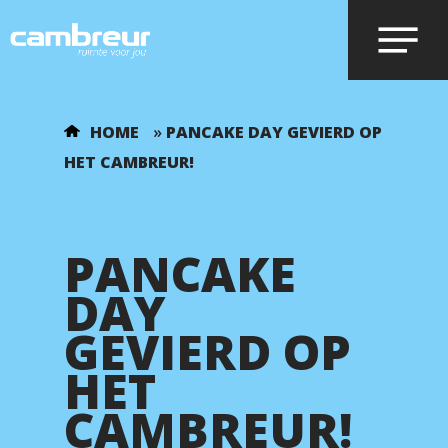
Voer je zoekopdracht in en druk op
HOME
»
PANCAKE DAY GEVIERD OP
enter.
HET CAMBREUR!
PANCAKE
DAY
GEVIERD OP
HET
CAMBREUR!