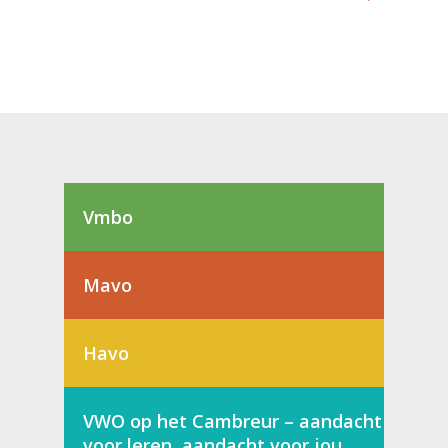
Vmbo
Mavo
Havo
VWO op het Cambreur – aandacht
voor leren, aandacht voor jou