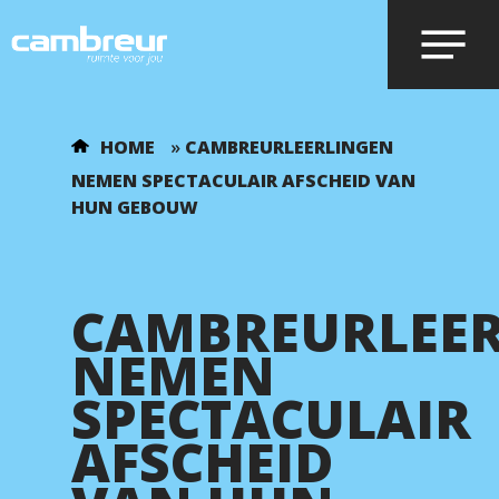
Voer je zoekopdracht in en druk op
HOME
»
CAMBREURLEERLINGEN
enter.
NEMEN SPECTACULAIR AFSCHEID VAN
HUN GEBOUW
CAMBREURLEE
NEMEN
SPECTACULAIR
AFSCHEID