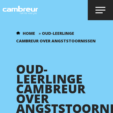
Voer je zoekopdracht in en druk op
HOME
»
OUD-LEERLINGE
enter.
CAMBREUR OVER ANGSTSTOORNISSEN
OUD-
LEERLINGE
CAMBREUR
OVER
ANGSTSTOORNI