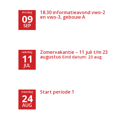
18.30 informatieavond vwo-2
dinsdag
09
en vwo-3, gebouw A
SEP
Zomervakantie – 11 juli t/m 23
zaterdag
11
augustus
Eind datum: 23 aug
JUL
Start periode 1
maandag
24
AUG