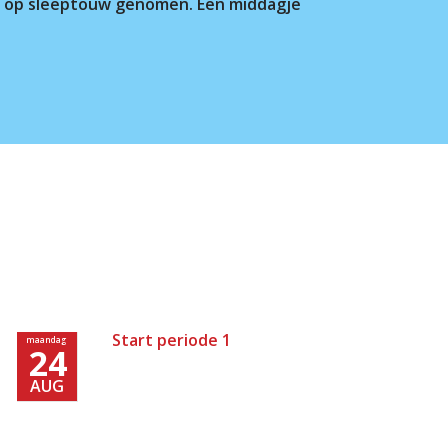
rs op sleeptouw genomen. Een middagje
Start periode 1
maandag
24
AUG