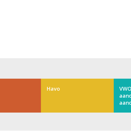
Havo
VWO
aand
aand