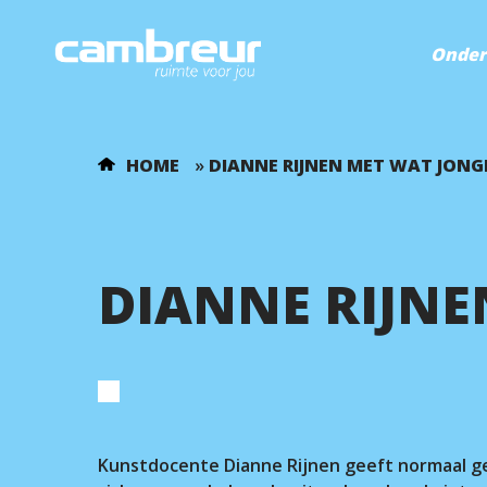
Onder
HOME
»
DIANNE RIJNEN MET WAT JONG
DIANNE RIJNE
Voer je zoekopdracht in en druk op ente
Kunstdocente Dianne Rijnen geeft normaal ge