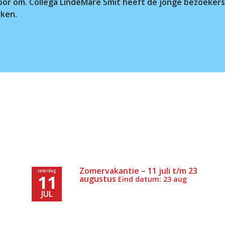
t voor om. Collega LindeMare Smit heeft de jonge bezoeke
rken.
Zomervakantie – 11 juli t/m 23
zaterdag
11
augustus
Eind datum: 23 aug
JUL