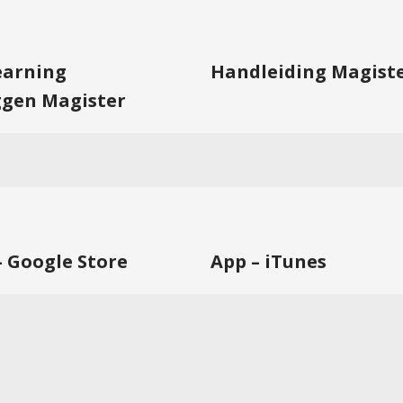
learning
Handleiding Magist
ggen Magister
– Google Store
App – iTunes