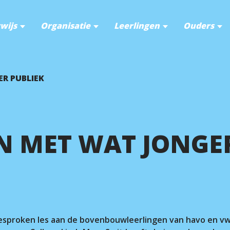
wijs
Organisatie
Leerlingen
Ouders
ER PUBLIEK
N MET WAT JONGE
r.
sproken les aan de bovenbouwleerlingen van havo en vw