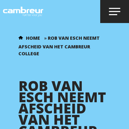
Voer je zoekopdracht in en druk op
HOME
»
ROB VAN ESCH NEEMT
enter.
AFSCHEID VAN HET CAMBREUR
COLLEGE
ROB VAN
ESCH NEEMT
AFSCHEID
VAN HET