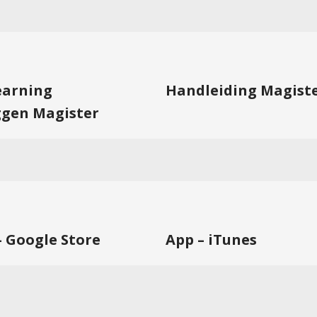
learning
Handleiding Magist
ggen Magister
– Google Store
App – iTunes