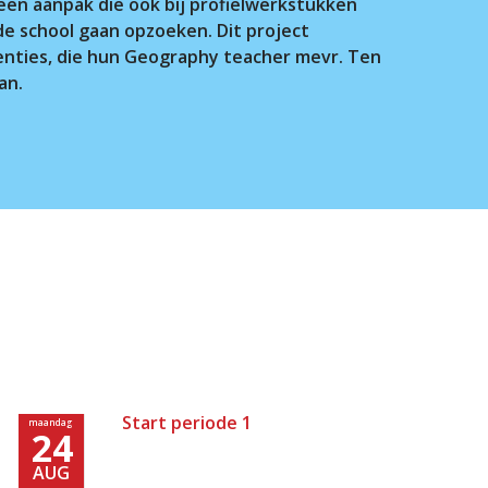
een aanpak die ook bij profielwerkstukken
de school gaan opzoeken. Dit project
renties, die hun Geography teacher mevr. Ten
an.
Start periode 1
maandag
24
AUG