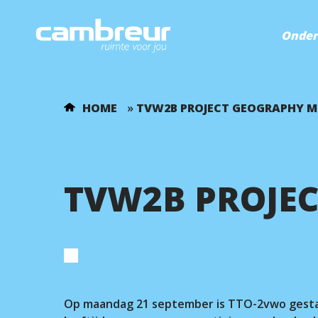
Onder
HOME
»
TVW2B PROJECT GEOGRAPHY M
TVW2B PROJE
Voer je zoekopdracht in en druk op ente
Op maandag 21 september is TTO-2vwo gestar