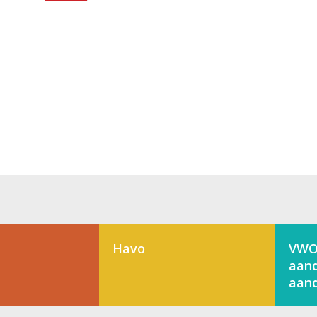
Havo
VWO
aand
aand