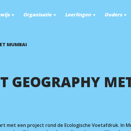
wijs
Organisatie
Leerlingen
Ouders
ET MUMBAI
CT GEOGRAPHY ME
r.
t met een project rond de Ecologische Voetafdruk. In M