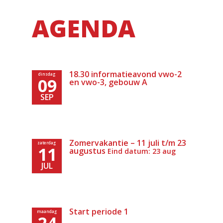
AGENDA
18.30 informatieavond vwo-2
dinsdag
09
en vwo-3, gebouw A
SEP
Zomervakantie – 11 juli t/m 23
zaterdag
11
augustus
Eind datum: 23 aug
JUL
Start periode 1
maandag
24