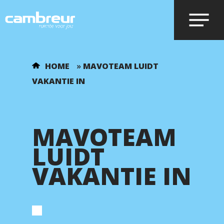
Voer je zoekopdracht in en druk op
HOME
»
MAVOTEAM LUIDT
enter.
VAKANTIE IN
MAVOTEAM
LUIDT
VAKANTIE IN