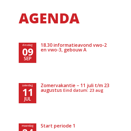
AGENDA
18.30 informatieavond vwo-2
dinsdag
09
en vwo-3, gebouw A
SEP
Zomervakantie – 11 juli t/m 23
zaterdag
11
augustus
Eind datum: 23 aug
JUL
Start periode 1
maandag