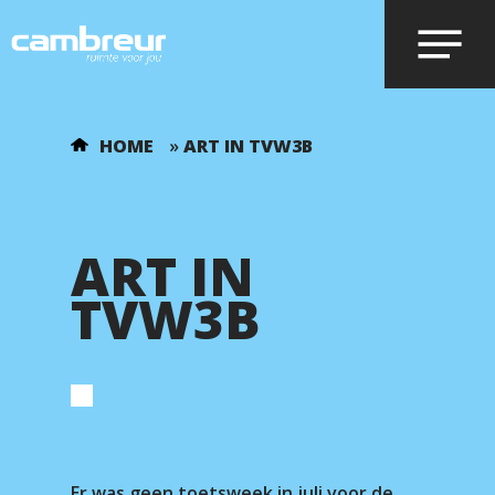
Voer je zoekopdracht in en druk op
HOME
»
ART IN TVW3B
enter.
ART IN
TVW3B
Er was geen toetsweek in juli voor de