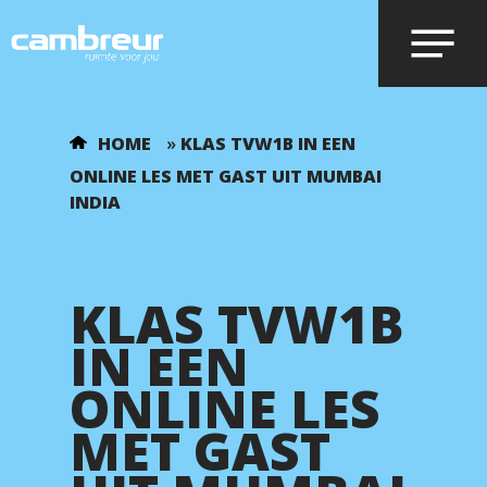
Voer je zoekopdracht in en druk op
HOME
»
KLAS TVW1B IN EEN
enter.
ONLINE LES MET GAST UIT MUMBAI
INDIA
KLAS TVW1B
IN EEN
ONLINE LES
MET GAST