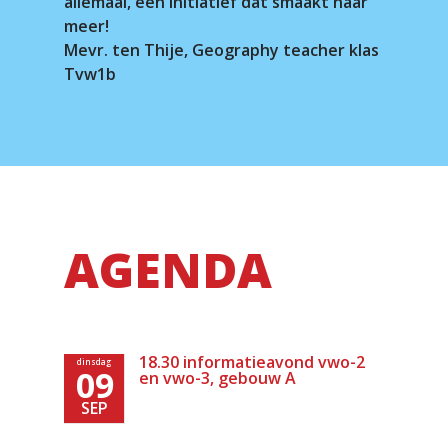
allemaal, een initiatief dat smaakt naar
meer!
Mevr. ten Thije, Geography teacher klas
Tvw1b
AGENDA
18.30 informatieavond vwo-2
dinsdag
09
en vwo-3, gebouw A
SEP