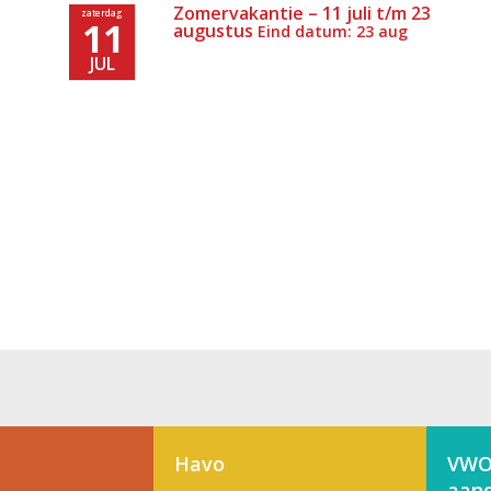
Zomervakantie – 11 juli t/m 23
zaterdag
11
augustus
Eind datum: 23 aug
JUL
Havo
VWO
aand