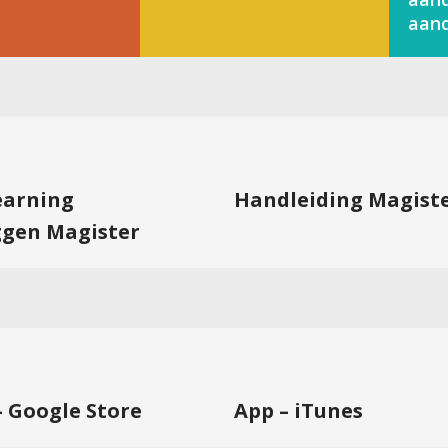
aand
learning
Handleiding Magist
ggen Magister
– Google Store
App – iTunes