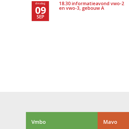
18.30 informatieavond vwo-2
dinsdag
09
en vwo-3, gebouw A
SEP
Vmbo
Mavo