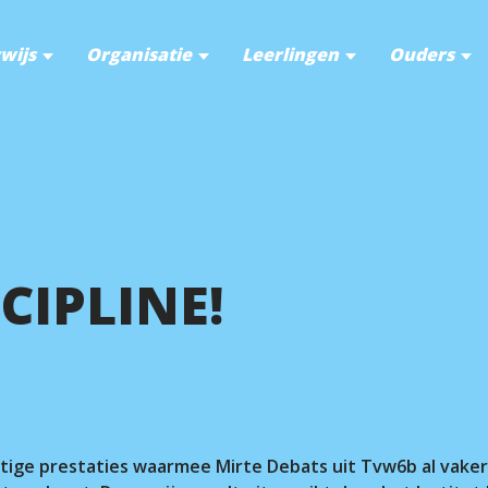
wijs
Organisatie
Leerlingen
Ouders
CIPLINE!
tige prestaties waarmee Mirte Debats uit Tvw6b al vaker 
r.