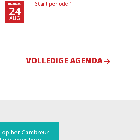
Start periode 1
maandag
24
AUG
VOLLEDIGE AGENDA
 op het Cambreur –
acht voor leren,