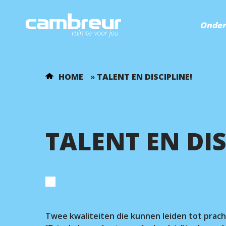
Onder
HOME
»
TALENT EN DISCIPLINE!
TALENT EN DIS
Twee kwaliteiten die kunnen leiden tot prach
Voer je zoekopdracht in en druk op ente