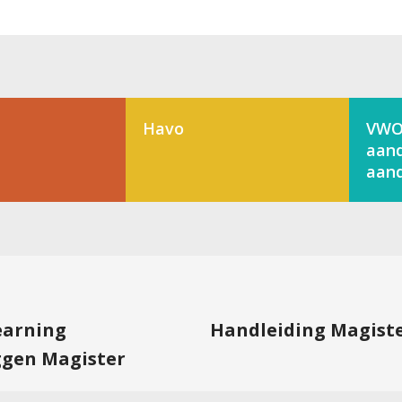
Havo
VWO
aand
aand
learning
Handleiding Magist
ggen Magister