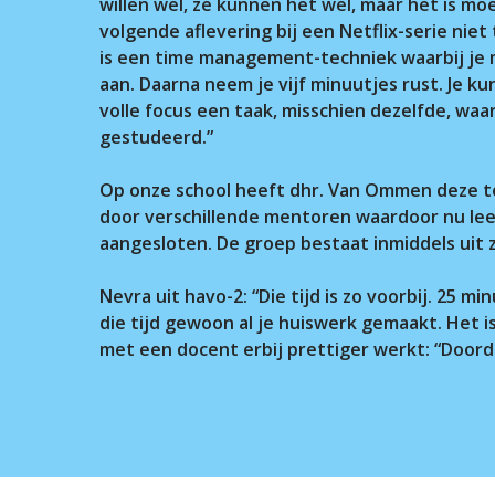
willen wel, ze kunnen het wel, maar het is moe
Voer je zoekopdracht in en druk op ente
volgende aflevering bij een Netflix-serie niet
is een time management-techniek waarbij je m
aan. Daarna neem je vijf minuutjes rust. Je k
volle focus een taak, misschien dezelfde, waa
gestudeerd.”
Op onze school heeft dhr. Van Ommen deze tec
door verschillende mentoren waardoor nu leer
aangesloten. De groep bestaat inmiddels uit 
Nevra uit havo-2: “Die tijd is zo voorbij. 25 mi
die tijd gewoon al je huiswerk gemaakt. Het is
met een docent erbij prettiger werkt: “Doorda