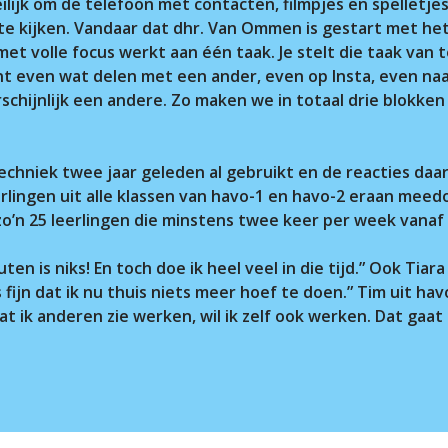
ilijk om de telefoon met contacten, filmpjes en spelletjes 
r.
 te kijken. Vandaar dat dhr. Van Ommen is gestart met het
et volle focus werkt aan één taak. Je stelt die taak van 
unt even wat delen met een ander, even op Insta, even na
rschijnlijk een andere. Zo maken we in totaal drie blokke
hniek twee jaar geleden al gebruikt en de reacties daaro
lingen uit alle klassen van havo-1 en havo-2 eraan meedo
zo’n 25 leerlingen die minstens twee keer per week vana
nuten is niks! En toch doe ik heel veel in die tijd.” Ook Tiar
 fijn dat ik nu thuis niets meer hoef te doen.” Tim uit ha
t ik anderen zie werken, wil ik zelf ook werken. Dat gaat 