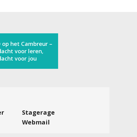
 op het Cambreur –
acht voor leren,
acht voor jou
er
Stagerage
Webmail