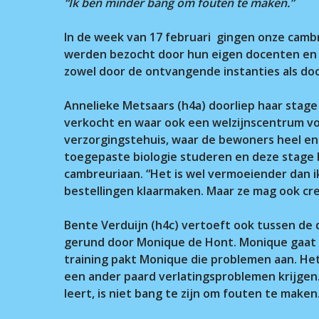
“Ik ben minder bang om fouten te maken.”
In de week van 17 februari gingen onze cambr
Voer je zoekopdracht in en druk op ente
werden bezocht door hun eigen docenten en oo
zowel door de ontvangende instanties als door
Annelieke Metsaars (h4a) doorliep haar stage
verkocht en waar ook een welzijnscentrum vo
verzorgingstehuis, waar de bewoners heel en
toegepaste biologie studeren en deze stage b
cambreuriaan. “Het is wel vermoeiender dan 
bestellingen klaarmaken. Maar ze mag ook crea
Bente Verduijn (h4c) vertoeft ook tussen de d
gerund door Monique de Hont. Monique gaat o
training pakt Monique die problemen aan. Het 
een ander paard verlatingsproblemen krijgen. 
leert, is niet bang te zijn om fouten te make