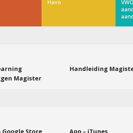
Havo
VWO
aand
aand
learning
Handleiding Magist
ggen Magister
– Google Store
App – iTunes