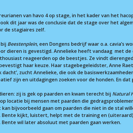
eurianen van havo 4 op stage, in het kader van het haco
r.
k dit jaar was de conclusie dat de stage over het algem
 de stagiaires zelf.
 bij
Beestenplein
, een Dongens bedrijf waar o.a. cavia’s
or dieren is gevestigd. Annelieke heeft vandaag met de 
thousiast reageerden op de beestjes. Ze vindt dierenged
evestigt haar keuze. Haar stagebegeleidster, Anne Raets
ik dacht’, zucht Annelieke, die ook de basiswerkzaamhed
tief zijn en uitdagingen zoeken voor de honden. En dat p
ieren: zij is gek op paarden en kwam terecht bij
Natural
p locatie bij mensen met paarden die gedragsproblemen 
kan bijvoorbeeld gaan om paarden die niet in de stal wil
Bente kijkt, luistert, helpt met de training en (uiteraard
n. Bente wil later absoluut met paarden gaan werken.