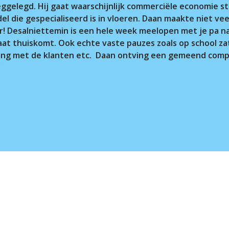
eggelegd. Hij gaat waarschijnlijk commerciële economie s
el die gespecialiseerd is in vloeren. Daan maakte niet ve
er! Desalniettemin is een hele week meelopen met je pa na
laat thuiskomt. Ook echte vaste pauzes zoals op school zate
gang met de klanten etc. Daan ontving een gemeend compli