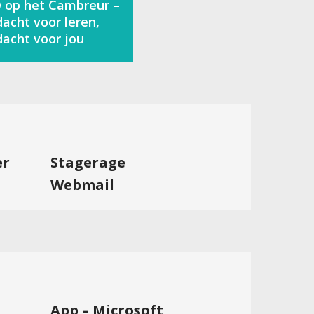
 op het Cambreur –
acht voor leren,
acht voor jou
er
Stagerage
Webmail
App – Microsoft