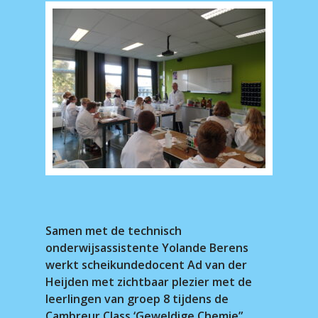
Samen met de technisch
onderwijsassistente Yolande Berens
werkt scheikundedocent Ad van der
Heijden met zichtbaar plezier met de
leerlingen van groep 8 tijdens de
Cambreur Class ‘Geweldige Chemie”.