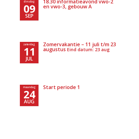
18.30 informatieavond vwo-2
dinsdag
09
en vwo-3, gebouw A
SEP
Zomervakantie – 11 juli t/m 23
zaterdag
11
augustus
Eind datum: 23 aug
JUL
Start periode 1
maandag
24
AUG