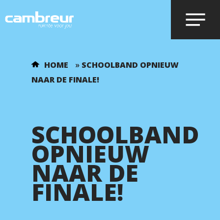
Voer je zoekopdracht in en druk op
HOME
»
SCHOOLBAND OPNIEUW
enter.
NAAR DE FINALE!
SCHOOLBAND
OPNIEUW
NAAR DE
FINALE!