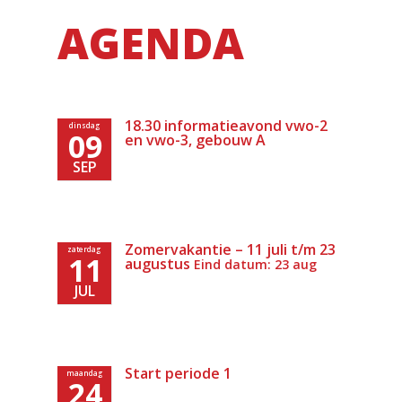
AGENDA
18.30 informatieavond vwo-2
dinsdag
09
en vwo-3, gebouw A
SEP
Zomervakantie – 11 juli t/m 23
zaterdag
11
augustus
Eind datum: 23 aug
JUL
Start periode 1
maandag
24