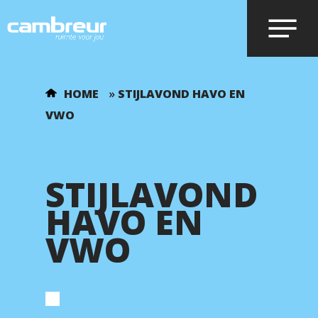
Voer je zoekopdracht in en druk op
HOME
»
STIJLAVOND HAVO EN
enter.
VWO
STIJLAVOND
HAVO EN
VWO