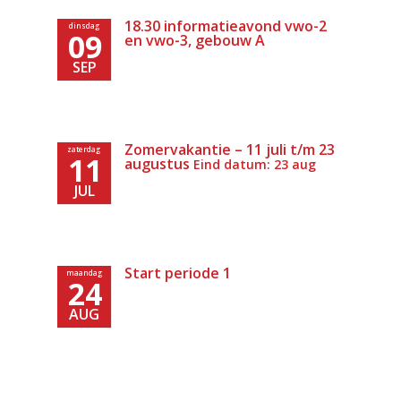
18.30 informatieavond vwo-2
dinsdag
09
en vwo-3, gebouw A
SEP
Zomervakantie – 11 juli t/m 23
zaterdag
11
augustus
Eind datum: 23 aug
JUL
Start periode 1
maandag
24
AUG