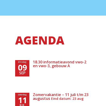
AGENDA
18.30 informatieavond vwo-2
dinsdag
09
en vwo-3, gebouw A
SEP
Zomervakantie – 11 juli t/m 23
zaterdag
11
augustus
Eind datum: 23 aug
JUL