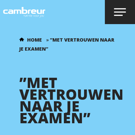
Voer je zoekopdracht in en druk op
HOME
»
”MET VERTROUWEN NAAR
enter.
JE EXAMEN”
”MET
VERTROUWEN
NAAR JE
EXAMEN”