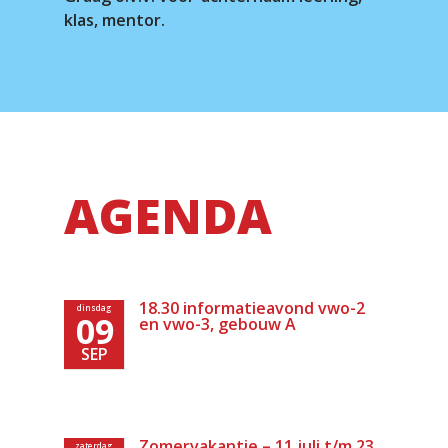
klas, mentor.
AGENDA
18.30 informatieavond vwo-2
dinsdag
09
en vwo-3, gebouw A
SEP
Zomervakantie – 11 juli t/m 23
zaterdag