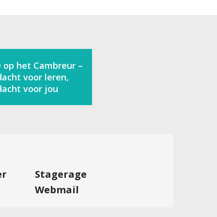
 op het Cambreur –
acht voor leren,
acht voor jou
er
Stagerage
Webmail