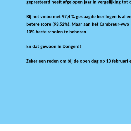
gepresteerd heeft afgelopen jaar in vergelijking tot 
Voer je zoekopdracht in en druk op ente
Bij het vmbo met 97,4 % geslaagde leerlingen is all
betere score (93,52%). Maar aan het Cambreur-vwo (9
10% beste scholen te behoren.
En dat gewoon in Dongen!!
Zeker een reden om bij de open dag op 13 februari 