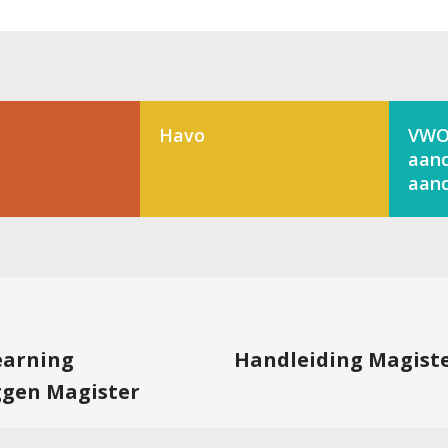
Havo
VWO
aand
aand
learning
Handleiding Magist
ggen Magister