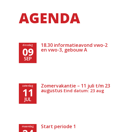
AGENDA
18.30 informatieavond vwo-2
dinsdag
09
en vwo-3, gebouw A
SEP
Zomervakantie – 11 juli t/m 23
zaterdag
11
augustus
Eind datum: 23 aug
JUL
Start periode 1
maandag