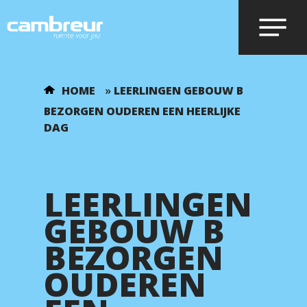
Voer je zoekopdracht in en druk op
HOME
»
LEERLINGEN GEBOUW B
enter.
BEZORGEN OUDEREN EEN HEERLIJKE
DAG
LEERLINGEN
GEBOUW B
BEZORGEN
OUDEREN