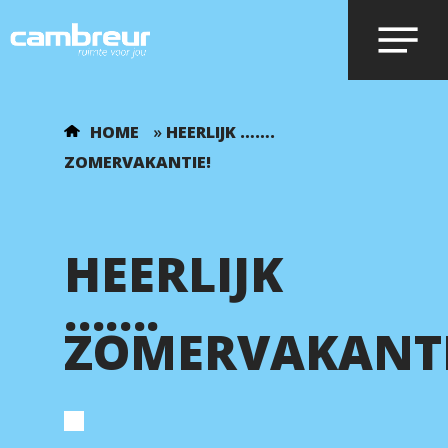
Voer je zoekopdracht in en druk op
HOME
»
HEERLIJK …….
enter.
ZOMERVAKANTIE!
HEERLIJK
…….
ZOMERVAKANTI