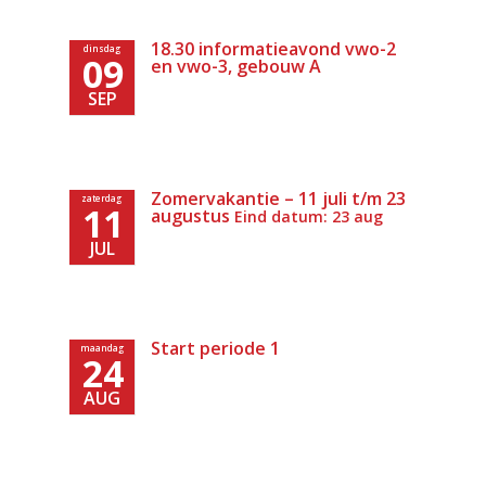
18.30 informatieavond vwo-2
dinsdag
09
en vwo-3, gebouw A
SEP
Zomervakantie – 11 juli t/m 23
zaterdag
11
augustus
Eind datum: 23 aug
JUL
Start periode 1
maandag
24
AUG