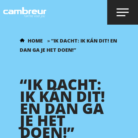
Voer je zoekopdracht in en druk op
HOME
»
“IK DACHT: IK KÁN DIT! EN
enter.
DAN GA JE HET DOEN!”
“IK DACHT:
IK KÁN DIT!
EN DAN GA
JE HET
DOEN!”