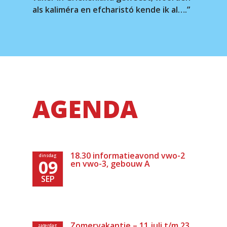
als kaliméra en efcharistó kende ik al….”
AGENDA
18.30 informatieavond vwo-2
dinsdag
09
en vwo-3, gebouw A
SEP
Zomervakantie – 11 juli t/m 23
zaterdag