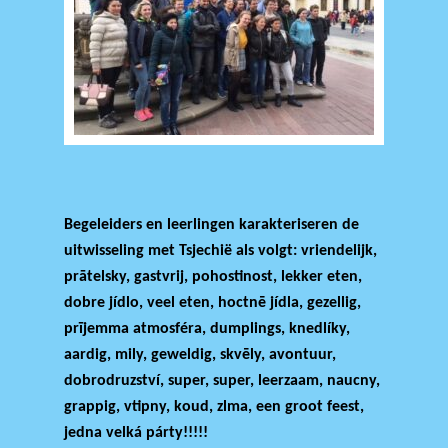
Begeleiders en leerlingen karakteriseren de
uitwisseling met Tsjechië als volgt: vriendelijk,
prātelsky, gastvrij, pohostinost, lekker eten,
dobre jídlo, veel eten, hoctnē jídla, gezellig,
prījemma atmosféra, dumplings, knedlíky,
aardig, mily, geweldig, skvēly, avontuur,
dobrodruzství, super, super, leerzaam, naucny,
grappig, vtipny, koud, zlma, een groot feest,
jedna velká párty!!!!!