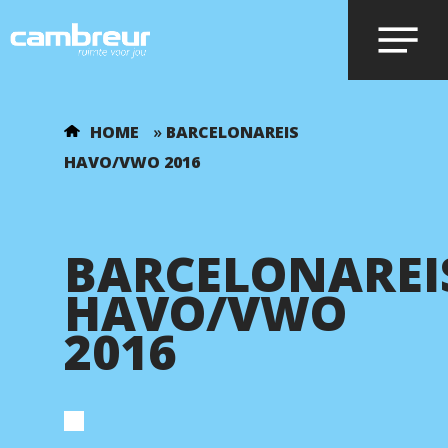
Voer je zoekopdracht in en druk op
HOME
»
BARCELONAREIS
enter.
HAVO/VWO 2016
BARCELONAREI
HAVO/VWO
2016