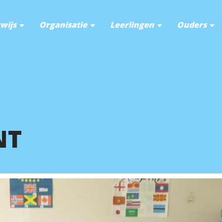
wijs
Organisatie
Leerlingen
Ouders
NT