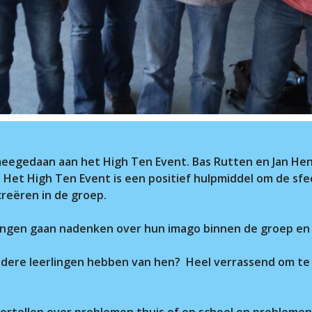
eegedaan aan het High Ten Event. Bas Rutten en Jan Hen
. Het High Ten Event is een positief hulpmiddel om de sf
creëren in de groep.
erlingen gaan nadenken over hun imago binnen de groep e
ere leerlingen hebben van hen? Heel verrassend om te zien
 vertellen over problemen thuis of op school en problem