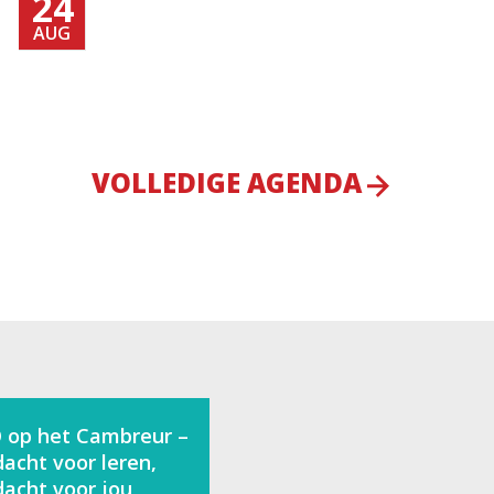
24
AUG
VOLLEDIGE AGENDA
 op het Cambreur –
acht voor leren,
acht voor jou