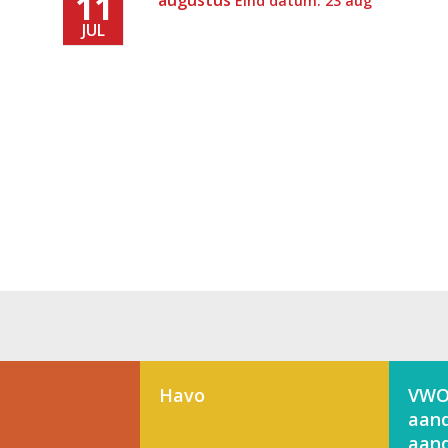
11
augustus
Eind datum: 23 aug
JUL
Havo
VWO
aand
aand