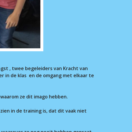
gst , twee begeleiders van Kracht van
eer in de klas en de omgang met elkaar te
n waarom ze dit imago hebben.
 in de training is, dat dit vaak niet
en waarover ze nog nooit hebben gepraat