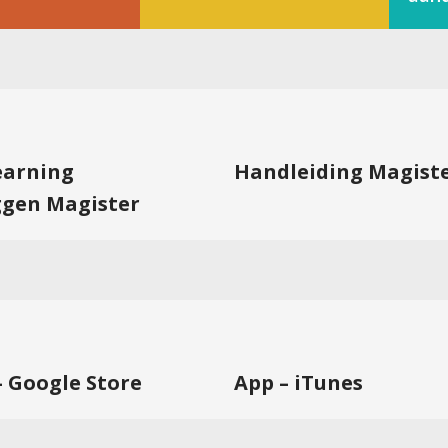
learning
Handleiding Magist
ggen Magister
– Google Store
App – iTunes