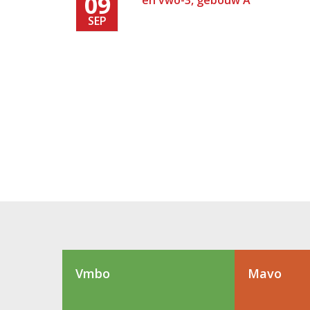
09
en vwo-3, gebouw A
SEP
Vmbo
Mavo