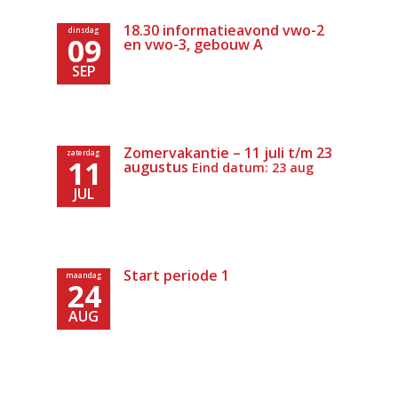
18.30 informatieavond vwo-2
dinsdag
09
en vwo-3, gebouw A
SEP
Zomervakantie – 11 juli t/m 23
zaterdag
11
augustus
Eind datum: 23 aug
JUL
Start periode 1
maandag
24
AUG