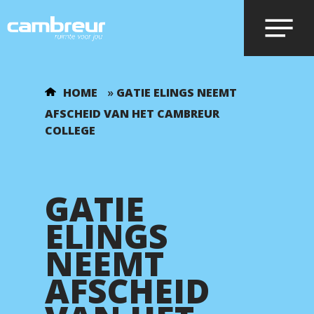
Voer je zoekopdracht in en druk op
HOME
»
GATIE ELINGS NEEMT
enter.
AFSCHEID VAN HET CAMBREUR
COLLEGE
GATIE
ELINGS
NEEMT
AFSCHEID