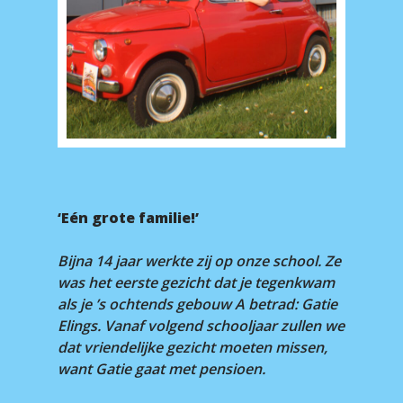
‘Eén grote familie!’
Bijna 14 jaar werkte zij op onze school. Ze
was het eerste gezicht dat je tegenkwam
als je ’s ochtends gebouw A betrad: Gatie
Elings. Vanaf volgend schooljaar zullen we
dat vriendelijke gezicht moeten missen,
want Gatie gaat met pensioen.