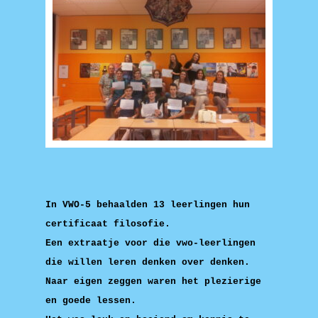
In VWO-5 behaalden 13 leerlingen hun
certificaat filosofie.
Een extraatje voor die vwo-leerlingen
die willen leren denken over denken.
Naar eigen zeggen waren het plezierige
en goede lessen.