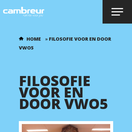
Voer je zoekopdracht in en druk op
HOME
»
FILOSOFIE VOOR EN DOOR
enter.
VWO5
FILOSOFIE
VOOR EN
DOOR VWO5