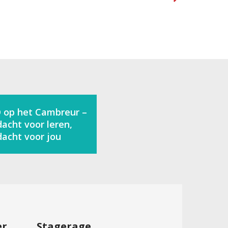
 op het Cambreur –
acht voor leren,
acht voor jou
er
Stagerage