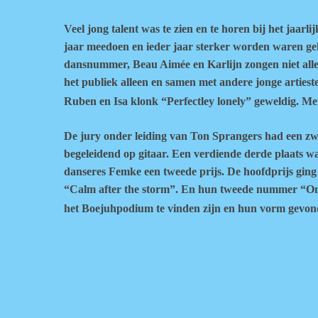
Voer je zoekopdracht in en druk op ente
Veel jong talent was te zien en te horen bij het jaar
jaar meedoen en ieder jaar sterker worden waren gelu
dansnummer, Beau Aimée en Karlijn zongen niet alle
het publiek alleen en samen met andere jonge arties
Ruben en Isa klonk “Perfectley lonely” geweldig. Me
De jury onder leiding van Ton Sprangers had een zwar
begeleidend op gitaar. Een verdiende derde plaats w
danseres Femke een tweede prijs. De hoofdprijs ging
“Calm after the storm”. En hun tweede nummer “Omar
het Boejuhpodium te vinden zijn en hun vorm gevo