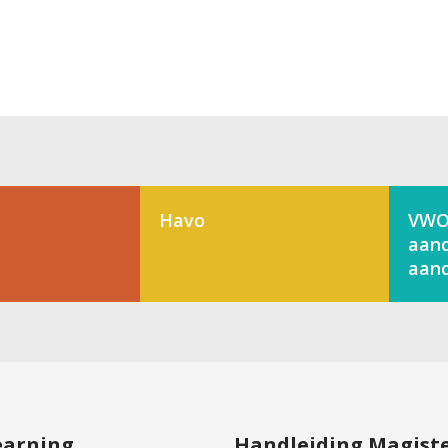
Havo
VWO
aand
aand
learning
Handleiding Magist