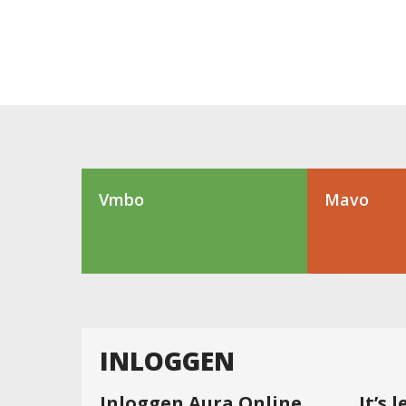
Vmbo
Mavo
INLOGGEN
Inloggen Aura Online
It’s 