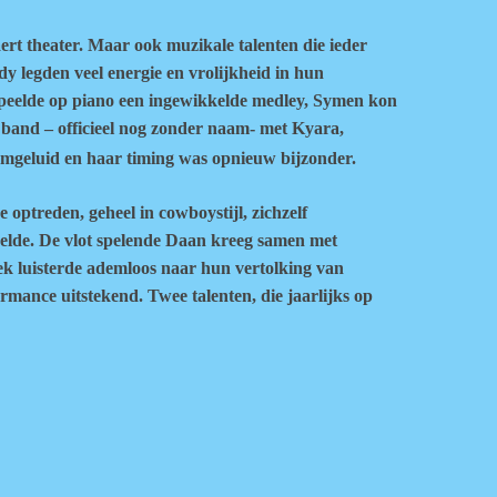
aert theater. Maar ook muzikale talenten die ieder
y legden veel energie en vrolijkheid in hun
speelde op piano een ingewikkelde medley, Symen kon
 band – officieel nog zonder naam- met Kyara,
temgeluid en haar timing was opnieuw bijzonder.
optreden, geheel in cowboystijl, zichzelf
eelde. De vlot spelende Daan kreeg samen met
ek luisterde ademloos naar hun vertolking van
ance uitstekend. Twee talenten, die jaarlijks op