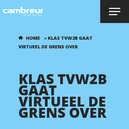
Voer je zoekopdracht in en druk op
HOME
»
KLAS TVW2B GAAT
enter.
VIRTUEEL DE GRENS OVER
KLAS TVW2B
GAAT
VIRTUEEL DE
GRENS OVER