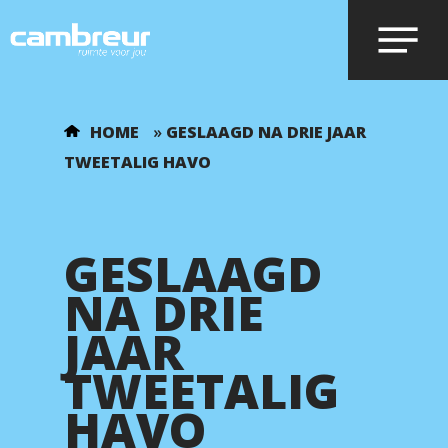
Voer je zoekopdracht in en druk op
HOME
»
GESLAAGD NA DRIE JAAR
enter.
TWEETALIG HAVO
GESLAAGD
NA DRIE
JAAR
TWEETALIG
HAVO