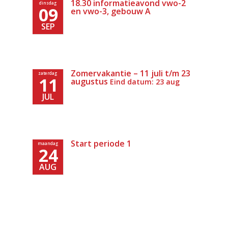
18.30 informatieavond vwo-2
dinsdag
09
en vwo-3, gebouw A
SEP
Zomervakantie – 11 juli t/m 23
zaterdag
11
augustus
Eind datum: 23 aug
JUL
Start periode 1
maandag
24
AUG