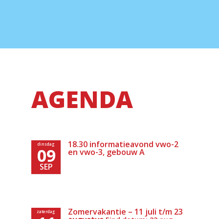
AGENDA
18.30 informatieavond vwo-2
dinsdag
09
en vwo-3, gebouw A
SEP
Zomervakantie – 11 juli t/m 23
zaterdag