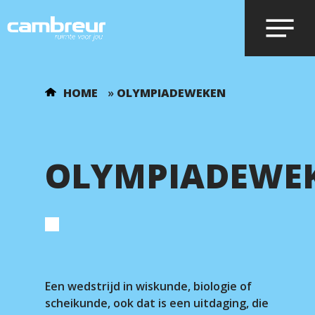
Voer je zoekopdracht in en druk op
HOME
»
OLYMPIADEWEKEN
enter.
OLYMPIADEWE
Een wedstrijd in wiskunde, biologie of
scheikunde, ook dat is een uitdaging, die