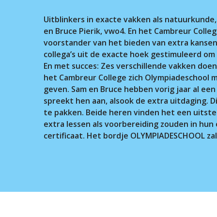
Voer je zoekopdracht in en druk op ente
Uitblinkers in exacte vakken als natuurkunde
en Bruce Pierik, vwo4. En het Cambreur Coll
voorstander van het bieden van extra kansen v
collega’s uit de exacte hoek gestimuleerd om 
En met succes: Zes verschillende vakken doe
het Cambreur College zich Olympiadeschool m
geven. Sam en Bruce hebben vorig jaar al ee
spreekt hen aan, alsook de extra uitdaging. D
te pakken. Beide heren vinden het een uitste
extra lessen als voorbereiding zouden in hun 
certificaat. Het bordje OLYMPIADESCHOOL zal 