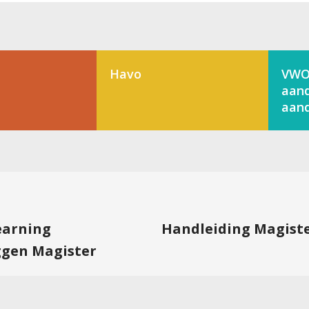
Havo
VWO
aand
aand
learning
Handleiding Magist
ggen Magister