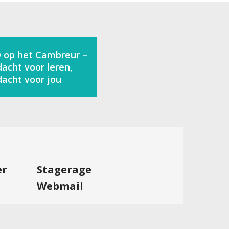
 op het Cambreur –
acht voor leren,
acht voor jou
er
Stagerage
Webmail