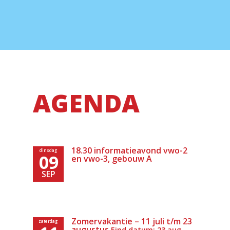
AGENDA
18.30 informatieavond vwo-2
dinsdag
09
en vwo-3, gebouw A
SEP
Zomervakantie – 11 juli t/m 23
zaterdag
augustus
Eind datum: 23 aug