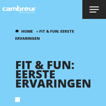
Voer je zoekopdracht in en druk op
HOME
»
FIT & FUN: EERSTE
enter.
ERVARINGEN
FIT & FUN:
EERSTE
ERVARINGEN