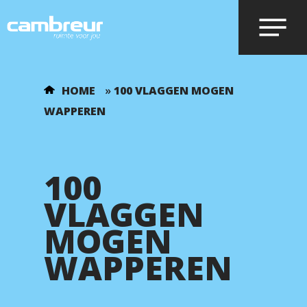
Voer je zoekopdracht in en druk op
HOME
»
100 VLAGGEN MOGEN
enter.
WAPPEREN
100
VLAGGEN
MOGEN
WAPPEREN