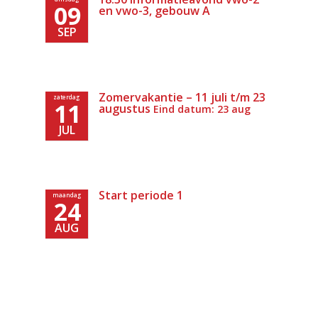
09
en vwo-3, gebouw A
SEP
Zomervakantie – 11 juli t/m 23
zaterdag
11
augustus
Eind datum: 23 aug
JUL
Start periode 1
maandag
24
AUG