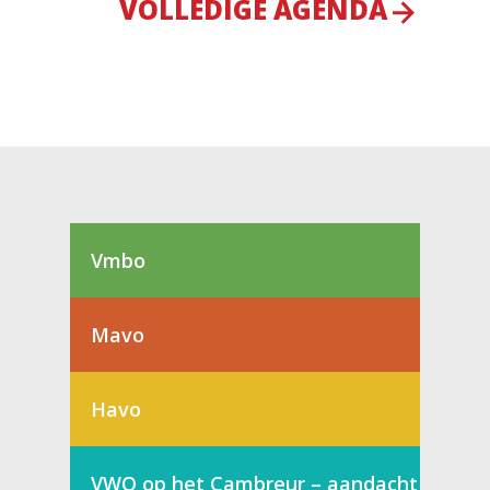
VOLLEDIGE AGENDA
Vmbo
Mavo
Havo
VWO op het Cambreur – aandacht