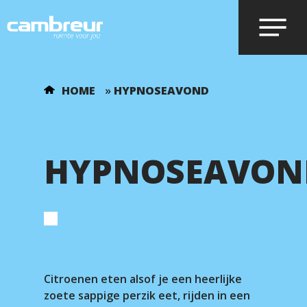
Voer je zoekopdracht in en druk op
HOME
»
HYPNOSEAVOND
enter.
HYPNOSEAVON
Citroenen eten alsof je een heerlijke
zoete sappige perzik eet, rijden in een