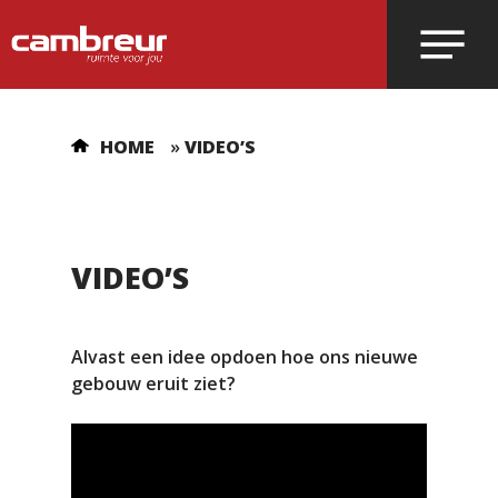
Voer je zoekopdracht in en druk op
HOME
»
VIDEO’S
enter.
VIDEO’S
Alvast een idee opdoen hoe ons nieuwe
gebouw eruit ziet?