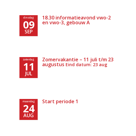
18.30 informatieavond vwo-2
dinsdag
09
en vwo-3, gebouw A
SEP
Zomervakantie – 11 juli t/m 23
zaterdag
11
augustus
Eind datum: 23 aug
JUL
Start periode 1
maandag
24
AUG