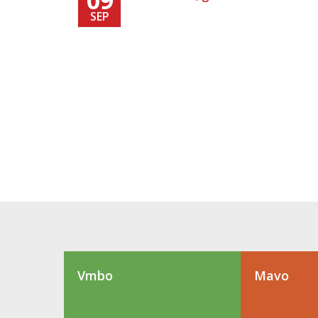
SEP
Vmbo
Mavo