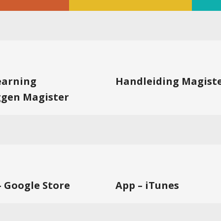
learning
Handleiding Magist
ggen Magister
– Google Store
App – iTunes