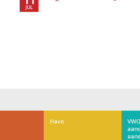
JUL
Havo
VWO
aand
aand