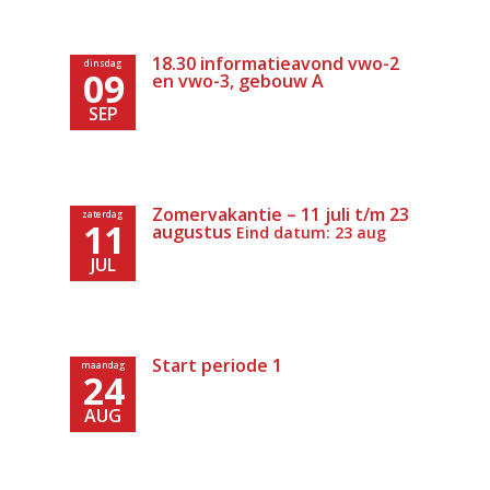
18.30 informatieavond vwo-2
dinsdag
09
en vwo-3, gebouw A
SEP
Zomervakantie – 11 juli t/m 23
zaterdag
11
augustus
Eind datum: 23 aug
JUL
Start periode 1
maandag
24
AUG